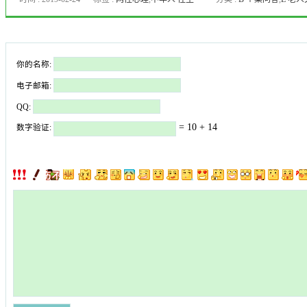
活
,
九型人格
,
人格障碍
,
企业
EAP
,
厦门儿童心理咨询
,
厦门心
理专家
,
厦门心理医生
,
厦门心
你的名称:
理咨询
,
厦门心理培训课程
,
品
行障碍
,
女人出轨
,
女性心理
,
婚
电子邮箱:
姻质量
,
婚恋情感
,
婚恋问题
,
子
QQ:
女教育
,
心理
,
心理医生
,
心理压
= 10 + 14
数字验证:
力
,
心理咨询
,
心理常识
,
心理年
龄
,
心理治疗
,
心理测试
,
心理疾
病
,
心理问题
,
恋爱心理
,
恐惧症
,
抑郁症 自杀
,
更年期综合症
,
焦
虑症
,
爱情
,
职场心理
,
郭潇赢
,
高
考心理