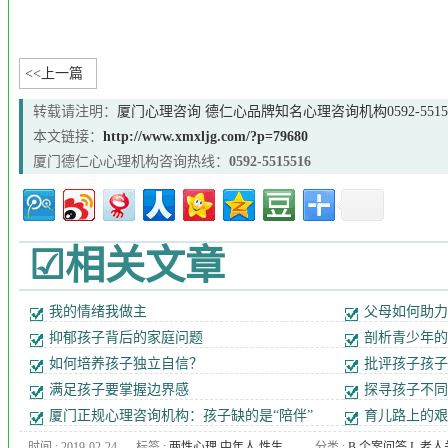
<<上一篇
转载请注明：
厦门心理咨询 德仁心品牌知名心理咨询机构0592-55155
本文链接：
http://www.xmxljg.com/?p=79680
厦门德仁心心理机构咨询热线：
0592-5515516
☑相关文章
我的情绪我做主
父母如何助力
抑郁孩子背后的家庭问题
剖析青少年的
如何培养孩子独立自信？
批评孩子孩子
满足孩子要掌握边界感
探寻孩子不同
厦门正规心理咨询机构：孩子缺的是“陪伴”
育儿路上的艰
时间 : 2019-02-24
标签 :
两性心理
,
中年人 性生
分类 :
B 个案问答
,
L 老