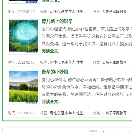
阅读全文...
质量
,
婚恋情感
,
婚恋问题
,
子女
时间 : 2022-02-16
标签 :
两性心理
,
中年人 性生
分类 :
E 亲子家庭教育
教育
,
强迫症
,
心理医生
,
心理咨
活
,
九型人格
,
人格障碍
,
企业
询
,
心理年龄
,
心理测试
,
心理问
育儿路上的艰辛
EAP
,
厦门儿童心理咨询
,
厦门心
题
,
恋爱心理
,
恐惧症
,
抑郁症 自
厦门心理咨询-德仁心心理咨询：育儿路上的艰辛 
理专家
,
厦门心理医生
,
厦门心
杀
,
更年期综合症
,
焦虑症
,
职场
时间永不休息，滴滴答答诉说着它的公平公正以
理咨询
,
厦门心理培训课程
,
品
心理
,
郭潇赢
,
高考心理
然而变动。这一年对于我来讲，是育儿路上摸索前
行障碍
,
女人出轨
,
婚外恋
,
婚姻
阅读全文...
质量
,
婚恋情感
,
婚恋问题
,
子女
时间 : 2022-02-16
标签 :
两性心理
,
中年人 性生
分类 :
E 亲子家庭教育
教育
,
强迫症
,
心理医生
,
心理咨
活
,
九型人格
,
人格障碍
,
企业
询
,
心理年龄
,
心理测试
,
心理问
备孕的小妙招
EAP
,
厦门儿童心理咨询
,
厦门心
题
,
恋爱心理
,
恐惧症
,
抑郁症 自
厦门心理咨询-德仁心心理咨询：备孕的小妙招 
理专家
,
厦门心理医生
,
厦门心
杀
,
更年期综合症
,
焦虑症
,
爱情
,
母的心分外柔情似水、幸福缠绵。但是备孕期却
理咨询
,
厦门心理培训课程
,
品
职场心理
,
郭潇赢
,
高考心理
有很大的关系，欲速则不达，往往过分的紧张与小
行障碍
,
女人出轨
,
婚外恋
,
婚姻
阅读全文...
质量
,
婚恋情感
,
婚恋问题
,
子女
时间 : 2022-02-16
标签 :
两性心理
,
中年人 性生
分类 :
E 亲子家庭教育
教育
,
强迫症
,
心理医生
,
心理咨
活
,
九型人格
,
人格障碍
,
企业
询
,
心理年龄
,
心理测试
,
心理问
EAP
,
厦门儿童心理咨询
,
厦门心
题
,
恋爱心理
,
恐惧症
,
抑郁症 自