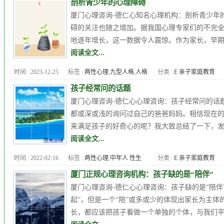
剖析青少年的心理障碍
心理咨询机构
,
厦门心理培训课
厦门心理咨询-德仁心知名心理机构：剖析青少年
程
,
厦门心理机构
,
厦门青少年
碍的关注也随之增加。据我国心理专家们的不完全统
心理辅导
地逐年增长，这一数据令人震惊。作为家长，早期
阅读全文...
时间 : 2023-12-25
标签 :
两性心理
,
九型人格
,
人格
分类 :
E 亲子家庭教育
障碍
,
厦门心理专家
,
厦门心理
孩子经常问的话题
医生
,
厦门心理咨询
,
厦门心理
厦门心理咨询-德仁心心理咨询：孩子经常问的话题
培训课程
,
品行障碍
,
女人出轨
,
都或深或浅的询问过自己的爸爸妈妈。相信现在的
子女教育
,
心理
,
心理医生
,
心理
来满足孩子的好奇心的呢？我大致总结了一下，发现
压力
,
心理咨询
,
心理常识
,
心理
阅读全文...
年龄
,
心理治疗
,
心理疾病
,
心理
时间 : 2022-02-16
标签 :
两性心理
,
中年人 性生
分类 :
E 亲子家庭教育
问题
活
,
九型人格
,
人格障碍
,
企业
厦门正规心理咨询机构：孩子缺的是“陪伴”
EAP
,
厦门儿童心理咨询
,
厦门心
厦门心理咨询-德仁心心理咨询：孩子缺的是“陪伴
理专家
,
厦门心理医生
,
厦门心
起”，但是一个“陪”或多或少的体现出家长为主体
理咨询
,
厦门心理培训课程
,
品
长，都应该把孩子看做一个单独的个体，与我们平
行障碍
,
女人出轨
,
婚外恋
,
婚姻