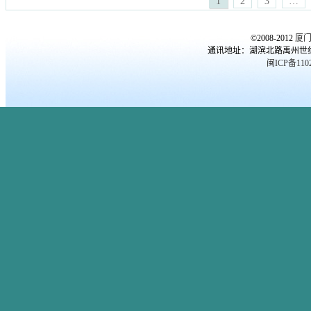
1
2
3
…
理专家
,
厦门心理医生
,
厦门心
杀
,
更年期综合症
,
爱情
,
职场心
理咨询
,
厦门心理培训课程
,
品
理
,
郭潇赢
,
高考心理
©2008-2012
厦
行障碍
,
女人出轨
,
婚外恋
,
婚姻
通讯地址：湖滨北路禹州世纪海湾
质量
,
婚恋情感
,
婚恋问题
,
子女
闽ICP备1102
教育
,
心理医生
,
心理咨询
,
心理
年龄
,
心理测试
,
心理问题
,
恋爱
心理
,
恐惧症
,
抑郁症 自杀
,
更年
期综合症
,
焦虑症
,
爱情
,
职场心
理
,
郭潇赢
,
高考心理