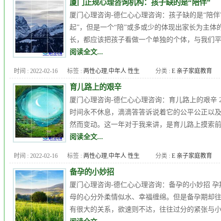
厦门正规心理咨询机构：孩子缺的是“陪伴”
EAP
,
厦门儿童心理咨询
,
厦门心
厦门心理咨询-德仁心心理咨询：孩子缺的是“陪伴
理专家
,
厦门心理医生
,
厦门心
起”，但是一个“陪”或多或少的体现出家长为主体
理咨询
,
厦门心理培训课程
,
品
长，都应该把孩子看做一个单独的个体，与我们平
行障碍
,
女人出轨
,
婚外恋
,
婚姻
阅读全文...
质量
,
婚恋情感
,
婚恋问题
,
子女
时间 : 2022-02-16
标签 :
两性心理
,
中年人 性生
分类 :
E 亲子家庭教育
教育
,
强迫症
,
心理医生
,
心理咨
活
,
九型人格
,
人格障碍
,
企业
询
,
心理年龄
,
心理测试
,
心理问
育儿路上的艰辛
EAP
,
厦门儿童心理咨询
,
厦门心
题
,
恋爱心理
,
恐惧症
,
抑郁症 自
厦门心理咨询-德仁心心理咨询：育儿路上的艰辛 
理专家
,
厦门心理医生
,
厦门心
杀
,
更年期综合症
,
焦虑症
,
职场
时间永不休息，滴滴答答诉说着它的公平公正以
理咨询
,
厦门心理培训课程
,
品
心理
,
郭潇赢
,
高考心理
然而变动。这一年对于我来讲，是育儿路上摸索前
行障碍
,
女人出轨
,
婚外恋
,
婚姻
阅读全文...
质量
,
婚恋情感
,
婚恋问题
,
子女
时间 : 2022-02-16
标签 :
两性心理
,
中年人 性生
分类 :
E 亲子家庭教育
教育
,
强迫症
,
心理医生
,
心理咨
活
,
九型人格
,
人格障碍
,
企业
询
,
心理年龄
,
心理测试
,
心理问
备孕的小妙招
EAP
,
厦门儿童心理咨询
,
厦门心
题
,
恋爱心理
,
恐惧症
,
抑郁症 自
厦门心理咨询-德仁心心理咨询：备孕的小妙招 
理专家
,
厦门心理医生
,
厦门心
杀
,
更年期综合症
,
焦虑症
,
爱情
,
母的心分外柔情似水、幸福缠绵。但是备孕期却
理咨询
,
厦门心理培训课程
,
品
职场心理
,
郭潇赢
,
高考心理
有很大的关系，欲速则不达，往往过分的紧张与小
行障碍
,
女人出轨
,
婚外恋
,
婚姻