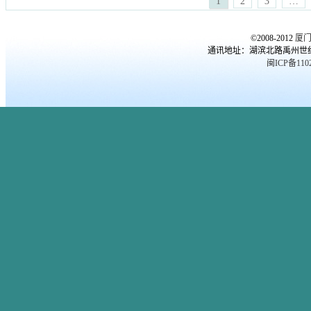
1
2
3
…
理专家
,
厦门心理医生
,
厦门心
自杀
,
更年期综合症
,
焦虑症
,
爱
理咨询
,
厦门心理培训课程
,
品
情
,
职场心理
,
郭潇赢
,
高考心理
©2008-2012
厦
行障碍
,
女人出轨
,
婚外恋
,
婚姻
通讯地址：湖滨北路禹州世纪海湾
质量
,
婚恋情感
,
婚恋问题
,
子女
闽ICP备1102
教育
,
心理压力
,
心理咨询
,
心理
年龄
,
心理测试
,
心理问题
,
恋爱
心理
,
恐惧症
,
抑郁症 自杀
,
更年
期综合症
,
焦虑症
,
职场心理
,
郭
潇赢
,
高考心理