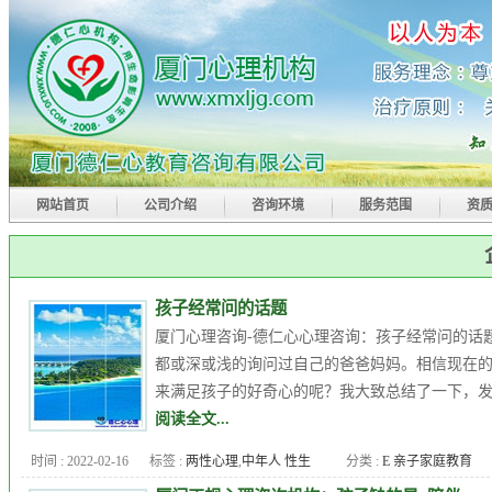
网站首页
公司介绍
咨询环境
服务范围
资
孩子经常问的话题
厦门心理咨询-德仁心心理咨询：孩子经常问的话题
都或深或浅的询问过自己的爸爸妈妈。相信现在的
来满足孩子的好奇心的呢？我大致总结了一下，发现
阅读全文...
时间 : 2022-02-16
标签 :
两性心理
,
中年人 性生
分类 :
E 亲子家庭教育
活
,
九型人格
,
人格障碍
,
企业