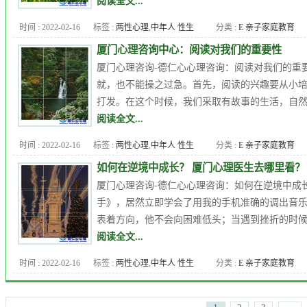
阅读全文...
质量
,
婚恋情感
,
婚恋问题
,
子女
时间 : 2022-02-16
标签 :
两性心理
,
中年人 性生
分类 :
E 亲子家庭教育
教育
,
强迫症
,
心理医生
,
心理咨
活
,
九型人格
,
人格障碍
,
企业
询
,
心理年龄
,
心理测试
,
心理问
厦门心理咨询中心：阅读对我们的重要性
EAP
,
厦门儿童心理咨询
,
厦门心
题
,
恋爱心理
,
恐惧症
,
抑郁症 自
厦门心理咨询-德仁心心理咨询：阅读对我们的重
理专家
,
厦门心理医生
,
厦门心
杀
,
更年期综合症
,
爱情
,
职场心
就，也不能操之过急。首先，阅读的兴趣要从小
理咨询
,
厦门心理培训课程
,
品
理
,
郭潇赢
,
高考心理
打发。在这个时候，我们采取有故事的生活，自然
行障碍
,
女人出轨
,
婚外恋
,
婚姻
阅读全文...
质量
,
婚恋情感
,
婚恋问题
,
子女
时间 : 2022-02-16
标签 :
两性心理
,
中年人 性生
分类 :
E 亲子家庭教育
教育
,
心理医生
,
心理咨询
,
心理
活
,
九型人格
,
人格障碍
,
企业
年龄
,
心理测试
,
心理问题
,
恋爱
如何在逆境中成长？ 厦门心理医生去哪里看？
EAP
,
厦门儿童心理咨询
,
厦门心
心理
,
恐惧症
,
抑郁症 自杀
,
更年
厦门心理咨询-德仁心心理咨询：如何在逆境中成
理专家
,
厦门心理医生
,
厦门心
期综合症
,
焦虑症
,
爱情
,
职场心
手》，居然立即学会了用我的手机准确的调出音乐
理咨询
,
厦门心理培训课程
,
品
理
,
郭潇赢
,
高考心理
表着方向，他不会向困难低头；当遇到挫折的时候，
行障碍
,
女人出轨
,
婚外恋
,
婚姻
阅读全文...
质量
,
婚恋情感
,
婚恋问题
,
子女
时间 : 2022-02-16
标签 :
两性心理
,
中年人 性生
分类 :
E 亲子家庭教育
教育
,
心理医生
,
心理压力
,
心理
活
,
九型人格
,
人格障碍
,
企业
咨询
,
心理年龄
,
心理测试
,
心理
EAP
,
厦门儿童心理咨询
,
厦门心
问题
,
恋爱心理
,
恐惧症
,
抑郁症