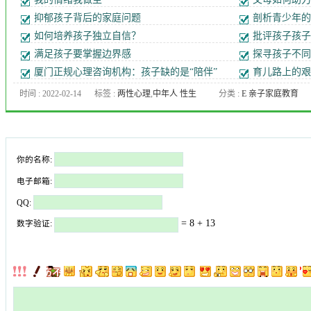
抑郁孩子背后的家庭问题
剖析青少年的
如何培养孩子独立自信？
批评孩子孩子
满足孩子要掌握边界感
探寻孩子不同
厦门正规心理咨询机构：孩子缺的是“陪伴”
育儿路上的艰
时间 : 2022-02-14
标签 :
两性心理
,
中年人 性生
分类 :
E 亲子家庭教育
活
,
九型人格
,
人格障碍
,
企业
EAP
,
厦门儿童心理咨询
,
厦门心
理专家
,
厦门心理医生
,
厦门心
你的名称:
理咨询
,
厦门心理培训课程
,
女
人出轨
,
女性心理
,
婚外恋
,
婚恋
电子邮箱:
情感
,
婚恋问题
,
子女教育
,
心理
QQ:
医生
,
心理压力
,
心理咨询
,
心理
= 8 + 13
数字验证:
常识
,
心理年龄
,
心理测试
,
心理
疾病
,
心理问题
,
恋爱心理
,
抑郁
症
,
抑郁症 自杀
,
更年期综合症
,
焦虑测试
,
焦虑症
,
职场心理
,
郭
潇赢
,
高考心理