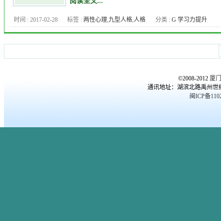
阅读全文...
妻
,
女人出轨
,
婚外恋
,
婚姻质量
,
时间 : 2017-02-28
标签 :
两性心理
,
九型人格
,
人格
分类 :
G 学习力提升
婚恋情感
,
婚恋问题
,
心理
,
心理
障碍
,
企业EAP
,
厦门儿童心理咨
医生
,
心理压力
,
心理咨询
,
心理
询
,
厦门心理专家
,
厦门心理医
年龄
,
心理治疗
,
心理测试
,
心理
生
,
厦门心理咨询机中心
,
厦门
疾病
,
性心理
,
恋爱心理
,
抑郁症
,
心理咨询机构
,
厦门心理培训课
抑郁症 自杀
,
更年期综合症
,
焦
©2008-2012
厦
程
,
外遇
,
夫妻
,
女人出轨
,
婚外恋
,
虑测试
,
爱情
,
男人
,
职场心理
,
郭
通讯地址：湖滨北路禹州世纪海湾
婚姻质量
,
婚恋情感
,
婚恋问题
,
潇赢
,
青少年
,
高考心理
闽ICP备1102
心理
,
心理医生
,
心理压力
,
心理
咨询
,
心理年龄
,
心理治疗
,
心理
测试
,
心理疾病
,
性心理
,
恋爱心
理
,
恐惧症
,
抑郁症
,
抑郁症 自杀
,
更年期综合症
,
焦虑测试
,
爱情
,
男人
,
职场心理
,
郭潇赢
,
青少年
,
高考心理