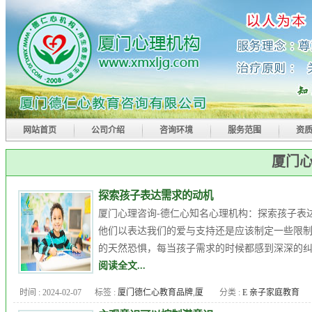
网站首页
公司介绍
咨询环境
服务范围
资
厦门心
探索孩子表达需求的动机
厦门心理咨询-德仁心知名心理机构：探索孩子表
他们以表达我们的爱与支持还是应该制定一些限
的天然恐惧，每当孩子需求的时候都感到深深的纠
阅读全文...
时间 : 2024-02-07
标签 :
厦门德仁心教育品牌
,
厦
分类 :
E 亲子家庭教育
门心理专家
,
厦门心理医生
,
厦