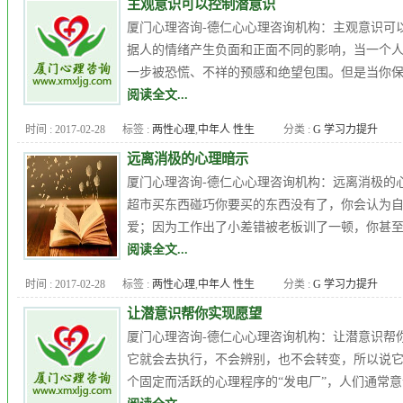
主观意识可以控制潜意识
门心理咨询
,
厦门心理咨询机中
厦门心理咨询-德仁心心理咨询机构：主观意识可
心
,
厦门心理机构
,
厦门青少年
据人的情绪产生负面和正面不同的影响，当一个
心理辅导
一步被恐慌、不祥的预感和绝望包围。但是当你保
阅读全文...
时间 : 2017-02-28
标签 :
两性心理
,
中年人 性生
分类 :
G 学习力提升
活
,
九型人格
,
人格障碍
,
企业
远离消极的心理暗示
EAP
,
厦门儿童心理咨询
,
厦门心
厦门心理咨询-德仁心心理咨询机构：远离消极的
理专家
,
厦门心理医生
,
厦门心
超市买东西碰巧你要买的东西没有了，你会认为
理咨询机中心
,
厦门心理咨询机
爱；因为工作出了小差错被老板训了一顿，你甚至会
构
,
厦门心理培训课程
,
外遇
,
夫
阅读全文...
妻
,
女性心理
,
婚外恋
,
婚恋问题
,
时间 : 2017-02-28
标签 :
两性心理
,
中年人 性生
分类 :
G 学习力提升
心理
,
心理医生
,
心理压力
,
心理
活
,
九型人格
,
人格障碍
,
企业
咨询
,
心理年龄
,
心理治疗
,
心理
让潜意识帮你实现愿望
EAP
,
厦门儿童心理咨询
,
厦门心
测试
,
心理疾病
,
性心理
,
抑郁症
,
厦门心理咨询-德仁心心理咨询机构：让潜意识帮
理专家
,
厦门心理医生
,
厦门心
抑郁症 自杀
,
更年期综合症
,
焦
它就会去执行，不会辨别，也不会转变，所以说
理咨询机中心
,
厦门心理咨询机
虑测试
,
爱情
,
男人
,
职场心理
,
郭
个固定而活跃的心理程序的“发电厂”，人们通常意
构
,
厦门心理培训课程
,
外遇
,
夫
潇赢
,
青少年
,
高考心理