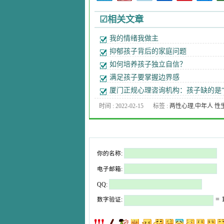
☑相关文章
我的情绪我做主
抑郁孩子背后的家庭问题
如何培养孩子独立自信？
满足孩子要掌握边界感
厦门正规心理咨询机构：孩子缺的是“
时间 : 2022-02-15
标签 :
两性心理
,
中年人 性
活
,
九型人格
,
企业EAP
,
厦门
童心理咨询
,
厦门心理专家
,
门心理医生
,
厦门心理咨询
,
你的名称:
门心理培训课程
,
品行障碍
,
人出轨
,
婚外恋
,
婚姻质量
,
婚
电子邮箱:
情感
,
子女教育
,
心理医生
,
心
QQ:
压力
,
心理咨询
,
心理常识
,
心
= 1
数字验证:
年龄
,
心理治疗
,
心理测试
,
心
疾病
,
心理问题
,
恋爱心理
,
恐