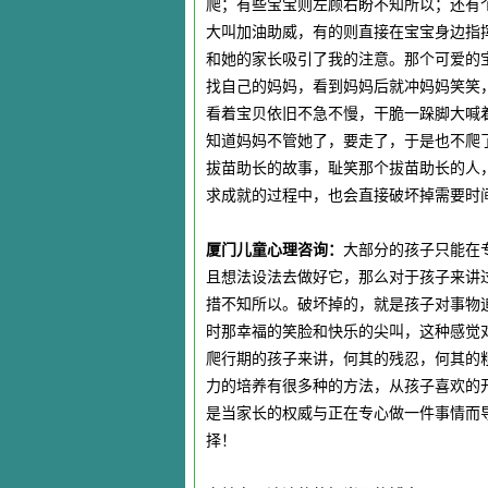
爬；有些宝宝则左顾右盼不知所以；还有
大叫加油助威，有的则直接在宝宝身边指
和她的家长吸引了我的注意。那个可爱的
找自己的妈妈，看到妈妈后就冲妈妈笑笑
看着宝贝依旧不急不慢，干脆一跺脚大喊
知道妈妈不管她了，要走了，于是也不爬
拔苗助长的故事，耻笑那个拔苗助长的人
求成就的过程中，也会直接破坏掉需要时
厦门儿童心理咨询：
大部分的孩子只能在
且想法设法去做好它，那么对于孩子来讲
措不知所以。破坏掉的，就是孩子对事物
时那幸福的笑脸和快乐的尖叫，这种感觉
爬行期的孩子来讲，何其的残忍，何其的
力的培养有很多种的方法，从孩子喜欢的
是当家长的权威与正在专心做一件事情而
择！