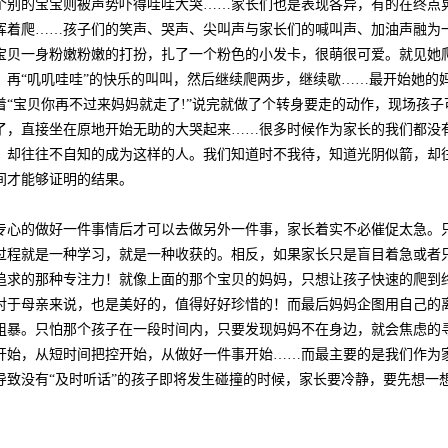
个别的宝宝则被声势吓得哇哇大哭……家长们也是表现各异，有的在终点
挥着爬……孩子们的笑声、哭声、尖叫声与家长们的喊叫声、加油声融为
宝贝一身粉嫩粉嫩的打扮，扎了一个粉色的小发卡，很萌很可爱。就见她
，再“叽叽哇哇”的快乐的叫叫，然后继续爬两步，继续歇……最开始她的
着“宝贝你再不过来妈妈就走了!”说完就做了个转身要走的动作，现场孩
了，直接坐在原地开始无助的大哭起来……很多时候作为家长的我们都没
，却往往不自知的成为这样的人。我们知道时不我待，知道光阴似箭，却
间才能够证明的结果。
专心的做好一件事情后才可以去做另外一件事，家长着实不必催促太急。
过程就是一种学习，就是一种收获的。相反，如果家长只是盲目着急或者
追求的那种专注力！就像上面的那个宝贝的妈妈，只想让孩子快速的爬到
对于母亲来说，也是美好的，值得好好珍惜的！而最后妈妈企图用自己的
粗暴。只怕那个孩子在一段时间内，只要发现妈妈不在身边，就会焦虑的
开始，从短时间把控开始，从做好一件事开始……而最主要的是我们作为
导致没有“及时听话”的孩子即将发生碰撞的时候，家长要冷静，要先想一