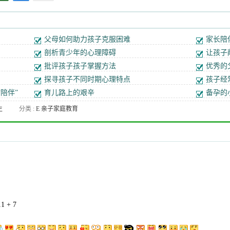
父母如何助力孩子克服困难
家长陪
剖析青少年的心理障碍
让孩子
批评孩子孩子掌握方法
优秀的
探寻孩子不同时期心理特点
孩子经
陪伴”
育儿路上的艰辛
备孕的
生
分类 :
E 亲子家庭教育
儿
厦
厦
女
恋
理
理
1 + 7
理
惧