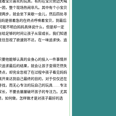
晃着宝贝喜欢的玩具，有的在宝贝旁边大喊
一团，整个现场热闹非凡。其中有个小宝贝
爬两步，就会坐下来歇一会儿，然后四处寻
妈妈是很着急的在终点呼唤着宝贝，到最后
子可能不明白妈妈具体说什么，但是却一定
有给足够的时间让孩子从容成长，我们知道
往往忽视了欲速则不达，在一味追求快、追
只要他能够认真的全身心的投入一件事情并
只追求最后的结果，就会让孩子变得茫然失
终点，却完全忽视了在过程中孩子看见妈妈
离开来达到自己最终的目的，对于仅仅还在
寻找，而无心专注的玩自己的玩具……专注
家长，不要去屡屡破坏孩子的专注力。尤其
想，如何做，怎样做才是对孩子最好的选