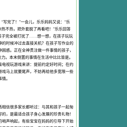
“写完了！”一会儿，乐乐妈妈又说：“乐
你热不热，把外套脱了再看吧！”乐乐回答
孩子完全被打扰了……想一想，在孩子玩玩
神的时候冲过去直接关机？在孩子写作业的
种困惑。正在全神贯注做一件事情的孩子，
注力。本末倒置的事情在生活中比比皆是。
看电视玩游戏来讲：提前约定好时间；在约
游戏马上就要尾声，不妨再给他多宽限一些
事情。
话相信很多家长都听过：与其和孩子一起匆
好的，是最适合孩子身心发展的珍贵礼物！
的哨声响起，有些宝宝在妈妈的引导下开始