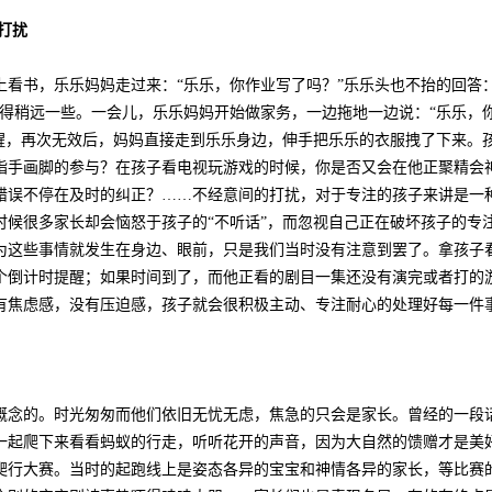
打扰
看书，乐乐妈妈走过来：“乐乐，你作业写了吗？”乐乐头也不抬的回答：
拿得稍远一些。一会儿，乐乐妈妈开始做家务，一边拖地一边说：“乐乐，
提醒，再次无效后，妈妈直接走到乐乐身边，伸手把乐乐的衣服拽了下来。
指手画脚的参与？在孩子看电视玩游戏的时候，你是否又会在他正聚精会
错误不停在及时的纠正？……不经意间的打扰，对于专注的孩子来讲是一
时候很多家长却会恼怒于孩子的“不听话”，而忽视自己正在破坏孩子的专
为这些事情就发生在身边、眼前，只是我们当时没有注意到罢了。拿孩子
个倒计时提醒；如果时间到了，而他正看的剧目一集还没有演完或者打的
有焦虑感，没有压迫感，孩子就会很积极主动、专注耐心的处理好每一件
概念的。时光匆匆而他们依旧无忧无虑，焦急的只会是家长。曾经的一段
一起爬下来看看蚂蚁的行走，听听花开的声音，因为大自然的馈赠才是美
爬行大赛。当时的起跑线上是姿态各异的宝宝和神情各异的家长，等比赛