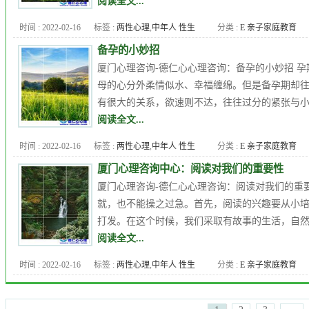
阅读全文...
质量
,
婚恋情感
,
婚恋问题
,
子女
时间 : 2022-02-16
标签 :
两性心理
,
中年人 性生
分类 :
E 亲子家庭教育
教育
,
强迫症
,
心理医生
,
心理咨
活
,
九型人格
,
人格障碍
,
企业
询
,
心理年龄
,
心理测试
,
心理问
备孕的小妙招
EAP
,
厦门儿童心理咨询
,
厦门心
题
,
恋爱心理
,
恐惧症
,
抑郁症 自
厦门心理咨询-德仁心心理咨询：备孕的小妙招 
理专家
,
厦门心理医生
,
厦门心
杀
,
更年期综合症
,
焦虑症
,
爱情
,
母的心分外柔情似水、幸福缠绵。但是备孕期却
理咨询
,
厦门心理培训课程
,
品
职场心理
,
郭潇赢
,
高考心理
有很大的关系，欲速则不达，往往过分的紧张与小
行障碍
,
女人出轨
,
婚外恋
,
婚姻
阅读全文...
质量
,
婚恋情感
,
婚恋问题
,
子女
时间 : 2022-02-16
标签 :
两性心理
,
中年人 性生
分类 :
E 亲子家庭教育
教育
,
强迫症
,
心理医生
,
心理咨
活
,
九型人格
,
人格障碍
,
企业
询
,
心理年龄
,
心理测试
,
心理问
厦门心理咨询中心：阅读对我们的重要性
EAP
,
厦门儿童心理咨询
,
厦门心
题
,
恋爱心理
,
恐惧症
,
抑郁症 自
厦门心理咨询-德仁心心理咨询：阅读对我们的重
理专家
,
厦门心理医生
,
厦门心
杀
,
更年期综合症
,
爱情
,
职场心
就，也不能操之过急。首先，阅读的兴趣要从小
理咨询
,
厦门心理培训课程
,
品
理
,
郭潇赢
,
高考心理
打发。在这个时候，我们采取有故事的生活，自然
行障碍
,
女人出轨
,
婚外恋
,
婚姻
阅读全文...
质量
,
婚恋情感
,
婚恋问题
,
子女
时间 : 2022-02-16
标签 :
两性心理
,
中年人 性生
分类 :
E 亲子家庭教育
教育
,
心理医生
,
心理咨询
,
心理
活
,
九型人格
,
人格障碍
,
企业
年龄
,
心理测试
,
心理问题
,
恋爱
EAP
,
厦门儿童心理咨询
,
厦门心
心理
,
恐惧症
,
抑郁症 自杀
,
更年