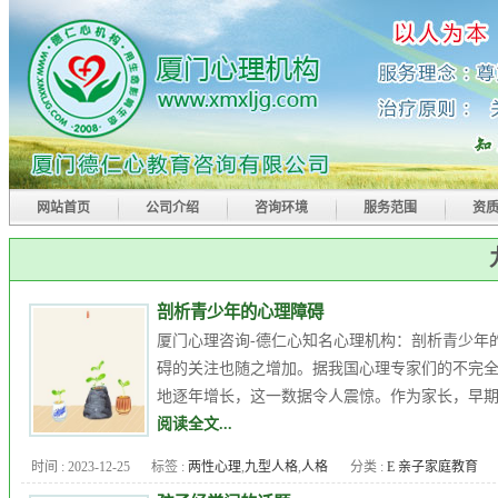
网站首页
公司介绍
咨询环境
服务范围
资
剖析青少年的心理障碍
厦门心理咨询-德仁心知名心理机构：剖析青少年
碍的关注也随之增加。据我国心理专家们的不完全统
地逐年增长，这一数据令人震惊。作为家长，早期
阅读全文...
时间 : 2023-12-25
标签 :
两性心理
,
九型人格
,
人格
分类 :
E 亲子家庭教育
障碍
,
厦门心理专家
,
厦门心理