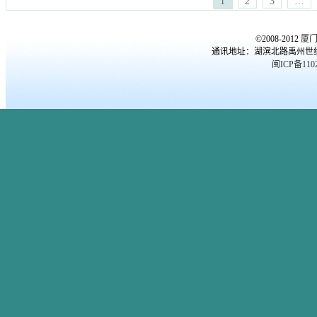
1
2
3
…
理专家
,
厦门心理医生
,
厦门心
期综合症
,
焦虑症
,
爱情
,
职场心
理咨询
,
厦门心理培训课程
,
品
理
,
郭潇赢
,
高考心理
©2008-2012
厦
行障碍
,
女人出轨
,
婚外恋
,
婚姻
通讯地址：湖滨北路禹州世纪海湾
质量
,
婚恋情感
,
婚恋问题
,
子女
闽ICP备1102
教育
,
心理医生
,
心理压力
,
心理
咨询
,
心理年龄
,
心理测试
,
心理
问题
,
恋爱心理
,
恐惧症
,
抑郁症
自杀
,
更年期综合症
,
焦虑症
,
爱
情
,
职场心理
,
郭潇赢
,
高考心理