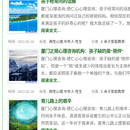
孩子经常问的话题
医生
,
厦门心理咨询
,
厦门心理
厦门心理咨询-德仁心心理咨询：孩子经常问的话题
培训课程
,
品行障碍
,
女人出轨
,
都或深或浅的询问过自己的爸爸妈妈。相信现在的
子女教育
,
心理
,
心理医生
,
心理
来满足孩子的好奇心的呢？我大致总结了一下，发现
压力
,
心理咨询
,
心理常识
,
心理
阅读全文...
年龄
,
心理治疗
,
心理疾病
,
心理
时间 : 2022-02-16
标签 :
两性心理
,
中年人 性生
分类 :
E 亲子家庭教育
问题
活
,
九型人格
,
人格障碍
,
企业
厦门正规心理咨询机构：孩子缺的是“陪伴”
EAP
,
厦门儿童心理咨询
,
厦门心
厦门心理咨询-德仁心心理咨询：孩子缺的是“陪伴
理专家
,
厦门心理医生
,
厦门心
起”，但是一个“陪”或多或少的体现出家长为主体
理咨询
,
厦门心理培训课程
,
品
长，都应该把孩子看做一个单独的个体，与我们平
行障碍
,
女人出轨
,
婚外恋
,
婚姻
阅读全文...
质量
,
婚恋情感
,
婚恋问题
,
子女
时间 : 2022-02-16
标签 :
两性心理
,
中年人 性生
分类 :
E 亲子家庭教育
教育
,
强迫症
,
心理医生
,
心理咨
活
,
九型人格
,
人格障碍
,
企业
询
,
心理年龄
,
心理测试
,
心理问
育儿路上的艰辛
EAP
,
厦门儿童心理咨询
,
厦门心
题
,
恋爱心理
,
恐惧症
,
抑郁症 自
厦门心理咨询-德仁心心理咨询：育儿路上的艰辛 
理专家
,
厦门心理医生
,
厦门心
杀
,
更年期综合症
,
焦虑症
,
职场
时间永不休息，滴滴答答诉说着它的公平公正以
理咨询
,
厦门心理培训课程
,
品
心理
,
郭潇赢
,
高考心理
然而变动。这一年对于我来讲，是育儿路上摸索前
行障碍
,
女人出轨
,
婚外恋
,
婚姻