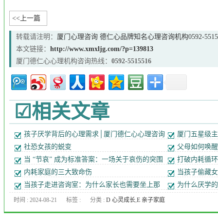
<<上一篇
转载请注明：
厦门心理咨询 德仁心品牌知名心理咨询机构0592-55155
本文链接：
http://www.xmxljg.com/?p=139813
厦门德仁心心理机构咨询热线：
0592-5515516
☑相关文章
孩子厌学背后的心理需求│厦门德仁心心理咨询
厦门五星级主
道！
社恐女孩的蜕变
父母如何唤醒
“我要学”
当 “节哀” 成为标准答案：一场关于哀伤的突围
打破内耗循环
手记
内耗家庭的三大致命伤
当孩子偷藏女
码
当孩子走进咨询室：为什么家长也需要坐上那
为什么厌学的
张治疗椅？
时间 : 2024-08-21
标签 :
分类 :
D 心灵成长
,
E 亲子家庭
教育
,
F 青少年心理