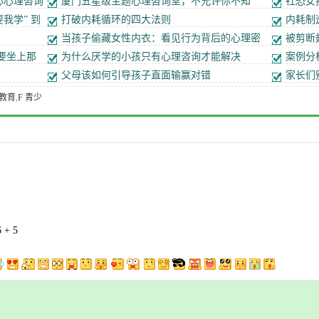
心心理咨询
厦门五星级主题心理咨询室，不允许你不知
社恐女
道！
我学” 到
打破内耗循环的四大法则
内耗制
当孩子偷藏女性内衣：看见行为背后的心理密
被剪断
码
路
要坐上那
为什么厌学的小孩只有心理咨询才能解决
案例分
父母该如何引导孩子直面输赢对错
家长们
庭教育
,
F 青少
 + 5