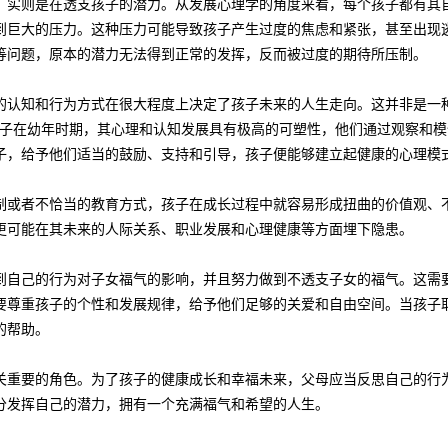
，实则是在透支孩子的潜力。从发展心理学的角度来看，每个孩子都有其
到巨大的压力。这种压力可能导致孩子产生过度的焦虑和紧张，甚至出现
等问题，原本的潜力无法得到正常的发挥，反而被过度的期待所压制。
的认知和行为方式在很大程度上决定了孩子未来的人生走向。这并非是一
孩子在幼年时期，其心理和认知发展具有极高的可塑性，他们通过观察和
子，给予他们适当的鼓励、支持和引导，孩子便能够建立起健康的心理模
制或者不恰当的教育方式，孩子在成长过程中就容易形成扭曲的价值观、
更可能在其未来的人际关系、职业发展和心理健康等方面埋下隐患。
到自己的行为对子女福气的影响，并且努力做到不透支子女的福气。这需
要尊重孩子的个性和发展规律，给予他们足够的关爱和自由空间。当孩子
的帮助。
关重要的角色。为了孩子的健康成长和幸福未来，父母应当反思自己的行
分发挥自己的潜力，拥有一个充满福气和希望的人生。