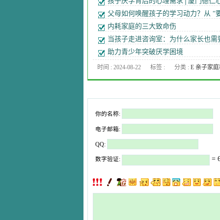
孩子厌学背后的心理需求│厦门德仁
父母如何唤醒孩子的学习动力？从 “要
“我要学”
内耗家庭的三大致命伤
当孩子走进咨询室：为什么家长也需
张治疗椅？
助力青少年突破厌学困境
时间 : 2024-08-22
标签 :
分类 :
E 亲子家
年心理
你的名称:
电子邮箱:
QQ:
= 6
数字验证: