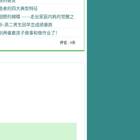
孩的蜕变
造者的四大典型特征
翅膀的蝴蝶 ——走出家庭内耗的觉醒之
析-高二男生因早恋成绩暴跌
别再催着孩子做事和做作业了！
评论 :
0条