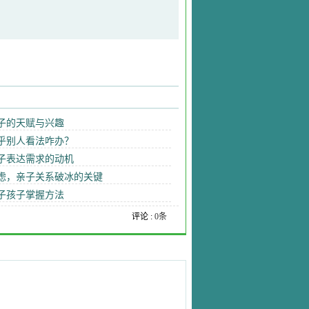
子的天赋与兴趣
乎别人看法咋办？
子表达需求的动机
虑，亲子关系破冰的关键
子孩子掌握方法
评论 :
0条