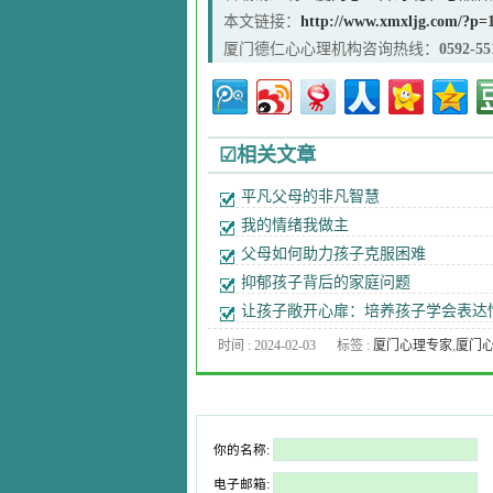
本文链接：
http://www.xmxljg.com/?p=
厦门德仁心心理机构咨询热线：
0592-55
☑相关文章
平凡父母的非凡智慧
我的情绪我做主
父母如何助力孩子克服困难
抑郁孩子背后的家庭问题
让孩子敞开心扉：培养孩子学会表达
时间 : 2024-02-03
标签 :
厦门心理专家
,
厦门
医生
,
厦门心理咨询
,
厦门心
咨询机构
,
厦门青少年心理
你的名称:
电子邮箱: