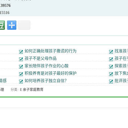
139576
15516
如何正确处理孩子撒谎的行为
找准孩
孩子不是父母作品
孩子在
家长陪伴孩子作业的心酸
探索孩
积极养育是对孩子最好的保护
放下焦
情感
如何培养孩子独立自信？
批评孩
心理
分类 :
E 亲子家庭教育
理
辅导