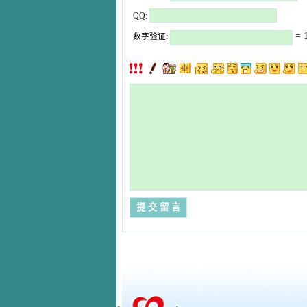
QQ:
= 1
数字验证: