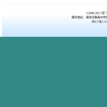
厦门心理医生
,
厦门心理咨询
,
询机构
厦门心理咨询中心
,
厦门心理咨
©2008-2012
厦
询机构
,
厦门心理辅导
,
厦门最
通讯地址：湖滨北路禹州世纪海湾
好的心理咨询
,
厦门比较靠谱心
闽ICP备1102
理咨询
,
厦门青少年心理咨询机
构