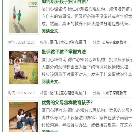
如何培养孩子独立自信？
理辅导
,
厦门心理专家
,
厦门心
厦门心理咨询-德仁心知名心理机构：如何培养孩
理医生
,
厦门心理咨询
,
厦门心
立自主的做事情，但又担心孩子没做过或者年纪
理咨询中心
,
厦门心理咨询机
成。然而，真正的教养不应该是过分地包办代替，
构
,
厦门心理辅导
,
厦门最好的
阅读全文...
心理咨询
,
厦门正规心理咨询机
时间 : 2023-12-20
标签 :
厦门儿童心理咨询
,
厦门
分类 :
E 亲子家庭教育
构
,
厦门比较靠谱心理咨询
,
厦
儿童心理咨询机构
,
厦门儿童心
门青少年心理咨询
,
厦门青少年
批评孩子孩子掌握方法
理辅导
,
厦门心理专家
,
厦门心
心理咨询机构
厦门心理咨询-德仁心知名心理机构：批评孩子孩
理医生
,
厦门心理咨询
,
厦门心
大部分的父母都会因为当下的情况导致情绪失控
理咨询中心
,
厦门心理咨询机
段应该侧重于对事不对人，发生了什么事就说什么
构
,
厦门心理辅导
,
厦门最好的
阅读全文...
心理咨询
,
厦门正规心理咨询机
时间 : 2023-12-19
标签 :
厦门儿童心理咨询
,
厦门
分类 :
E 亲子家庭教育
构
,
厦门比较靠谱心理咨询
,
厦
儿童心理咨询机构
,
厦门儿童心
门青少年心理咨询
,
厦门青少年
优秀的父母怎样教育孩子？
理辅导
,
厦门心理专家
,
厦门心
心理咨询机构
厦门心理咨询-德仁心知名心理机构：优秀的父母
理医生
,
厦门心理咨询
,
厦门心
者性格与言行比较偏激和异常，家长在孩子面前
理咨询中心
,
厦门心理咨询机
讨论沟通，寻找解决办法，或者接受现实。在这方
构
,
厦门心理辅导
,
厦门最好的