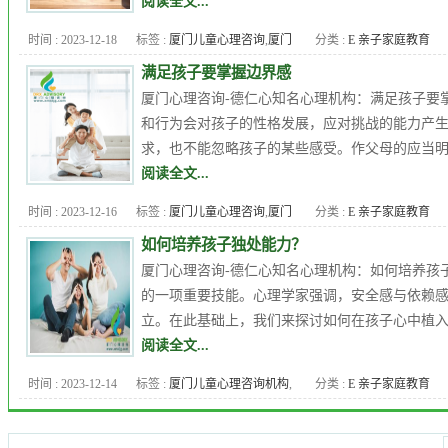
阅读全文...
心理咨询
,
厦门正规心理咨询机
时间 : 2023-12-18
标签 :
厦门儿童心理咨询
,
厦门
分类 :
E 亲子家庭教育
构
,
厦门比较靠谱心理咨询
,
厦
儿童心理咨询机构
,
厦门儿童心
门青少年心理咨询
,
厦门青少年
满足孩子要掌握边界感
理辅导
,
厦门心理专家
,
厦门心
心理咨询机构
厦门心理咨询-德仁心知名心理机构：满足孩子要
理医生
,
厦门心理咨询
,
厦门心
和行为会对孩子的性格发展，应对挑战的能力产
理咨询中心
,
厦门心理咨询机
求，也不能忽略孩子的某些感受。作父母的应当明白
构
,
厦门心理辅导
,
厦门最好的
阅读全文...
心理咨询
,
厦门正规心理咨询机
时间 : 2023-12-16
标签 :
厦门儿童心理咨询
,
厦门
分类 :
E 亲子家庭教育
构
,
厦门比较靠谱心理咨询
,
厦
儿童心理咨询机构
,
厦门儿童心
门青少年心理咨询
,
厦门青少年
如何培养孩子独处能力？
理辅导
,
厦门儿童青少年心理咨
心理咨询机构
厦门心理咨询-德仁心知名心理机构：如何培养孩
询
,
厦门心理专家
,
厦门心理医
的一项重要技能。心理学家强调，安全感与依赖
生
,
厦门心理咨询
,
厦门心理咨
立。在此基础上，我们来探讨如何在孩子心中植入安
询中心
,
厦门心理咨询机构
,
厦
阅读全文...
门心理辅导
,
厦门最好的心理咨
时间 : 2023-12-14
标签 :
厦门儿童心理咨询机构
,
分类 :
E 亲子家庭教育
询
,
厦门正规心理咨询机构
,
厦
厦门儿童心理辅导
,
厦门儿童青
门比较靠谱心理咨询
,
厦门青少
少年心理咨询
,
厦门心理专家
,
年心理咨询
,
厦门青少年心理咨